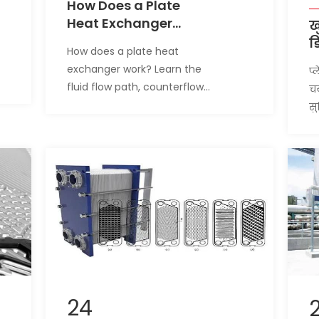
How Does a Plate
Heat Exchanger
ख
Work? A Complete
ड
How does a plate heat
Guide to Counterflow,
ल
exchanger work? Learn the
प्
Corrugated Plates,
ह
fluid flow path, counterflow
च
and Thermal
क
design, corrugated plates,
सु
Efficiency
turbulence, heat transfer,
द
and energy efficiency.
जी
यो
तु
24