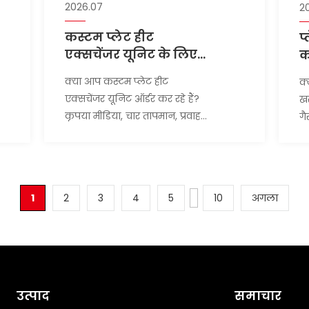
2026.07
2
कस्टम प्लेट हीट
प
एक्सचेंजर यूनिट के लिए
क
आपको कौन-कौन से
प
क्या आप कस्टम प्लेट हीट
क्
पैरामीटर प्रदान करने
च
एक्सचेंजर यूनिट ऑर्डर कर रहे हैं?
खर
होंगे?
कृपया मीडिया, चार तापमान, प्रवाह,
गै
क्षमता, दबाव में कमी, डिज़ाइन दबाव,
कं
नियंत्रण, पावर और साइट डेटा प्रदान
पै
करें।
1
2
3
4
5
10
अगला
उत्पाद
समाचार