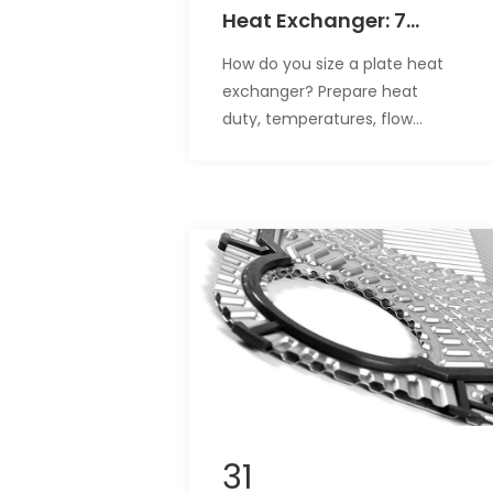
Heat Exchanger: 7
Parameters You Must
How do you size a plate heat
Provide Before Buying
exchanger? Prepare heat
duty, temperatures, flow
rates, fluid data, pressure
drop, design limits, and
fouling conditions.
31