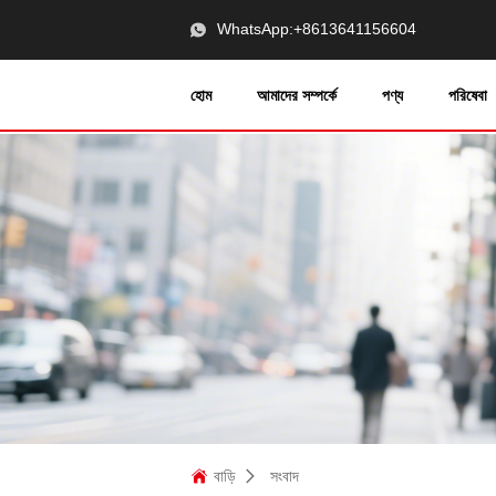
WhatsApp:
+8613641156604
হোম
আমাদের সম্পর্কে
পণ্য
পরিষেবা
বাড়ি
সংবাদ