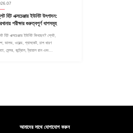
026.07
লেট হিট এক্সচেঞ্জার ইউনিট উৎপাদন:
রখানায় পরীক্ষার গুরুত্বপূর্ণ ধাপসমূহ
লেট হিট এক্সচেঞ্জার ইউনিট কিনছেন? প্লেট,
ম্প, ভালভ, ওয়েল্ড, গ্যাসকেট, চাপ ধারণ
মতা, সেন্সর, কন্ট্রোল, ট্রায়াল রান এবং
্তানি প্যাকিং যাচাই করে নিন।
আমাদের সাথে যোগাযোগ করুন