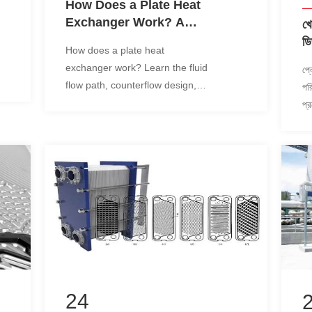
How Does a Plate Heat
Exchanger Work? A
খো
Complete Guide to
ডি
How does a plate heat
Counterflow,
সঠ
exchanger work? Learn the fluid
প্ল
Corrugated Plates, and
কী
flow path, counterflow design,
পর
Thermal Efficiency
corrugated plates, turbulence,
প্র
heat transfer, and energy
লা
efficiency.
এম
কর
24