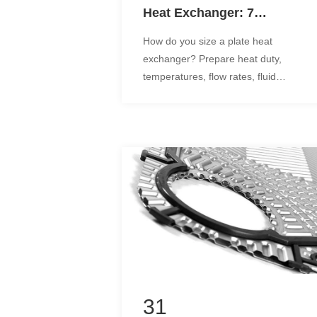
Heat Exchanger: 7
Parameters You Must
How do you size a plate heat
Provide Before Buying
exchanger? Prepare heat duty,
temperatures, flow rates, fluid
data, pressure drop, design
limits, and fouling conditions.
31