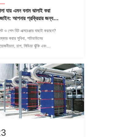
লা যায় এমন বনাম ঝালাই করা
জাইন: আপনার প্রক্রিয়ার জন্য
িক প্লেট এবং শেল হিট এক্সচেঞ্জার
েট ও ​​শেল হিট এক্সচেঞ্জার বাছাই করছেন?
ভাবে বেছে নেবেন
িষ্কার করার সুবিধা, শাটডাউনের
য়োজনীয়তা, চাপ, মিডিয়া ঝুঁকি এবং
ইফসাইকেল সার্ভিসের ভিত্তিতে খোলা যায়
ন এবং ঝালাই করা ডিজাইনগুলোর তুলনা
ুন।
23