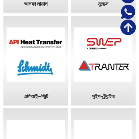
আলফা লাভাল
সন্ডেক্স
এপিআই-শ্মিট
সুইপ-ট্র্যান্টার