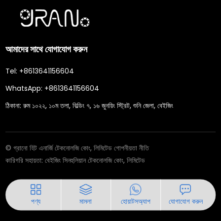
আমাদের সাথে যোগাযোগ করুন
Tel:
+8613641156604
WhatsApp:
+8613641156604
ঠিকানা:
রুম ১০২২, ১০ম তলা, বিল্ডিং ৭, ১৬ জুনয়িং স্ট্রিট, শুনি জেলা, বেইজিং
© গ্রানো হিট এনার্জি টেকনোলজি কোং, লিমিটেড
গোপনীয়তা নীতি
কারিগরি সহায়তা:
বেইজিং সিনহুলিয়ান টেকনোলজি কোং, লিমিটেড
পণ্য
মামলা
হোয়াটসঅ্যাপ
যোগাযোগ করুন