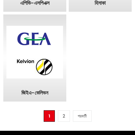
এপিভি-এসপিএক্স
হিসাকা
জিইএ-কেলিভন
1
2
পরবর্তী