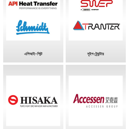
এপিআই-শ্মিট
সুইপ-ট্র্যান্টার