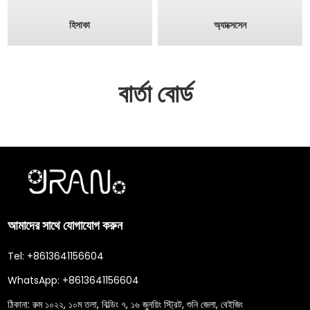
হিসাকা
অ্যাক্সেসেন
বার্তা বোর্ড
আমাদের সাথে যোগাযোগ করুন
Tel:
+8613641156604
WhatsApp:
+8613641156604
ঠিকানা:
রুম ১০২২, ১০ম তলা, বিল্ডিং ৭, ১৬ জুনয়িং স্ট্রিট, শুনি জেলা, বেইজিং