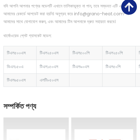
যদি আপনি আপনার পণ্যের মডেলটি এখানে তালিকাভুক্ত না পান, তবে সম্ভবত এটি এখনও
আমাদের রেকর্ডে আপডেট করা হয়নি। অনুগ্রহ করে info@grano-heat.com-এ
আমাদের সাথে যোগাযোগ করুন, এবং আমাদের টিম আপনাকে দ্রুত সহায়তা করবে।
থার্মোওয়েভ প্লেট গ্যাসকেট মডেল:
টিএল৫০০এস
টিএল২৫০এস
টিএল৫০০পি
টিএল২৫০পি
ডিএন১৫০এ
টিএল১৫০এস
টিএল৯০এস
টিএল৫০পি
টিএল৬৫০এস
এলটি৮৫০এস
সম্পর্কিত পণ্য