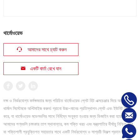
থার্মোওয়েভ
আমাদের সাথে চ্যাট করুন
একটি বার্তা রেখে যান
দক্ষ ও নির্ভরযোগ্য কর্মক্ষমতার জন্য পরিচিত থার্মোওয়েভ প্লেট হিট এক্সচেঞ্জার দিয়ে আপনার
থার্মাল সিস্টেমকে অপ্টিমাইজ করুন। গ্রানো উচ্চ-মানের প্রতিস্থাপন প্লেট এবং ইউনিট তৈরি
করে, যা থার্মোওয়েভ মডেলগুলির সাথে নির্বিঘ্নে সংযুক্ত হওয়ার জন্য ডিজাইন করা হয়েছে।
আমাদের পণ্যগুলি চমৎকার তাপ স্থানান্তর, কম শক্তি খরচ এবং যন্ত্রপাতির দীর্ঘায়ু নিশ্চিত করে,
যা শক্তিশালী প্রযুক্তিগত সহায়তার সাথে একটি নির্ভরযোগ্য ও সাশ্রয়ী বিকল্প প্রদান করে।