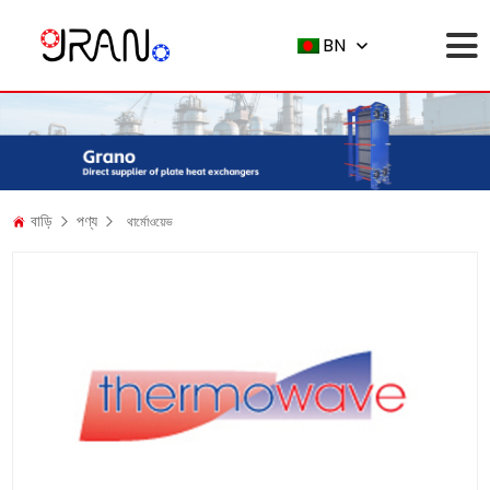
BN
বাড়ি
পণ্য
থার্মোওয়েভ