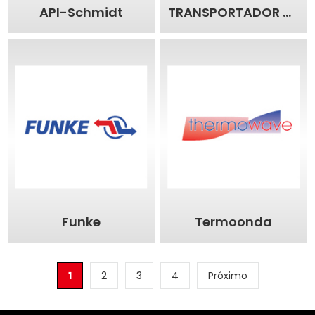
API-Schmidt
TRANSPORTADOR DE VARREDURA
Funke
Termoonda
1
2
3
4
Próximo