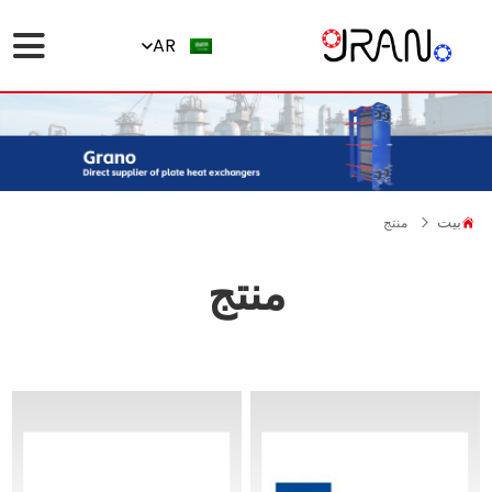
AR
بيت
منتج
منتج