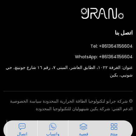
اتصل بنا
Tel:
+8613641156604
WhatsApp:
+8613641156604
عنوان:
الغرفة ١٠٢٢، الطابق العاشر، المبنى ٧، رقم ١٦ شارع جونينغ، حي
شونيي، بكين
© شركة جرانو لتكنولوجيا الطاقة الحرارية المحدودة
سياسة الخصوصية
الدعم الفني:
شركة بكين شينهوليان للتكنولوجيا المحدودة
منتج
قضية
واتساب
اتصال