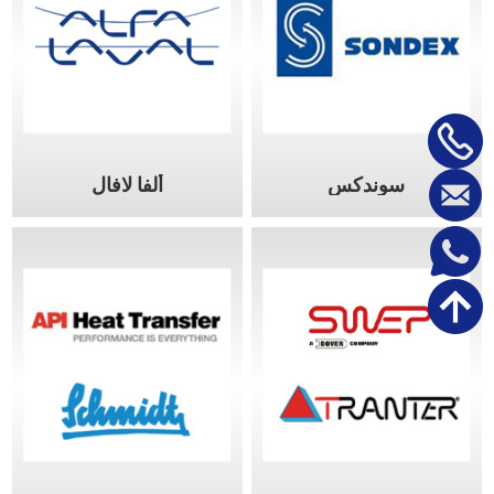
سوندكس
ألفا لافال