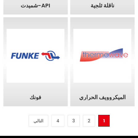
ناقلة ثلجية
API-شميدت
الميكروويف الحراري
فونك
1
2
3
4
التالي