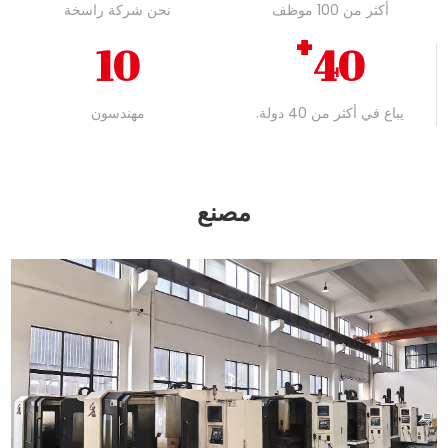
أكثر من 100 موظف
نحن شركة راسخة
+
10
40
يباع في أكثر من 40 دولة.
مهندسون
مصنع