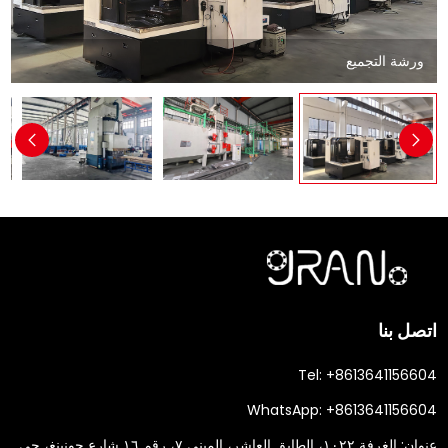
ورشة التجميع
اتصل بنا
Tel:
+8613641156604
WhatsApp:
+8613641156604
عنوان:
الغرفة ١٠٢٢، الطابق العاشر، المبنى ٧، رقم ١٦ شارع جونينغ، حي