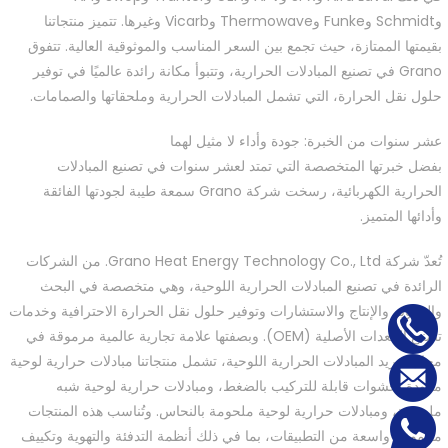
وSchmidt وFunke وThermowave وVicarb وغيرها. تتميز منتجاتنا
بقيمتها الممتازة، حيث تجمع بين السعر المناسب والموثوقية العالية. تتفوق
Grano في تصنيع المبادلات الحرارية، وتتبوأ مكانة رائدة عالميًا في توفير
حلول نقل الحرارة، التي تشمل المبادلات الحرارية وملحقاتها والصمامات.
عشر سنوات من الخبرة: جودة وأداء لا مثيل لهما
بفضل خبرتها المتخصصة التي تمتد لعشر سنوات في تصنيع المبادلات
الحرارية الكهربائية، رسخت شركة Grano سمعة طيبة لجودتها الفائقة
وأدائها المتميز.
تُعدّ شركة Grano Heat Energy Technology Co., Ltd. من الشركات
الرائدة في تصنيع المبادلات الحرارية اللوحية، وهي متخصصة في البحث
والتطوير والإنتاج والاستشارات وتوفير حلول نقل الحرارة الاحترافية وخدمات
تصنيع المعدات الأصلية (OEM). وبصفتها علامة تجارية عالمية مرموقة في
مجال توريد المبادلات الحرارية اللوحية، تشمل منتجاتنا مبادلات حرارية لوحية
مزودة بحشوات قابلة للتركيب بالضغط، ومبادلات حرارية لوحية شبه
ملحومة، ومبادلات حرارية لوحية ملحومة بالنحاس. وتُناسب هذه المنتجات
مجموعة واسعة من التطبيقات، بما في ذلك أنظمة التدفئة والتهوية وتكييف