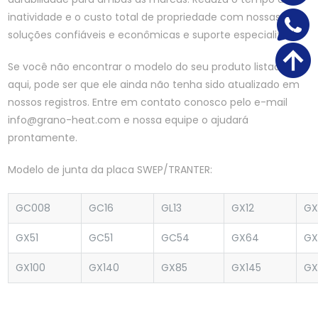
inatividade e o custo total de propriedade com nossas
soluções confiáveis ​​e econômicas e suporte especializado.
Se você não encontrar o modelo do seu produto listado
aqui, pode ser que ele ainda não tenha sido atualizado em
nossos registros. Entre em contato conosco pelo e-mail
info@grano-heat.com e nossa equipe o ajudará
prontamente.
Modelo de junta da placa SWEP/TRANTER:
GC008
GC16
GL13
GX12
GX
GX51
GC51
GC54
GX64
GX
GX100
GX140
GX85
GX145
GX