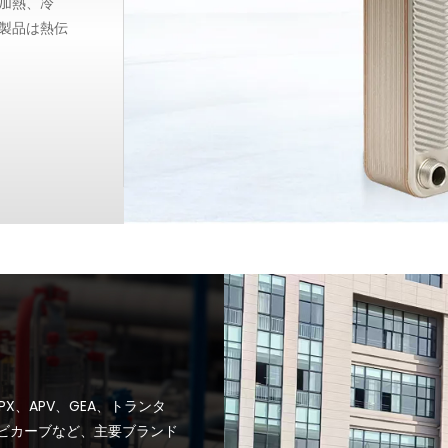
加熱、冷
製品は熱伝
、優れた熱
の機能を多
、APV、GEA、トランタ
、ビカーブなど、主要ブランド