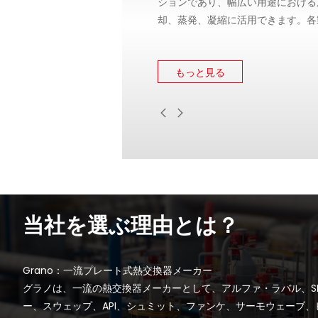
ションであり、幅広い用途における
却、蒸発、凝縮に活用できます。各
達要件に合わせて最適化されており
性能と信頼性を確保するための独自
もっと見る
数備えています。
当社を選ぶ理由とは？
Grano：一流プレート式熱交換器メーカー
グラノは、一流の熱交換器メーカーとして、アルファ・ラバル、SPX
ー、スウェップ、API、シュミット、ファンケ、サーモウェーブ