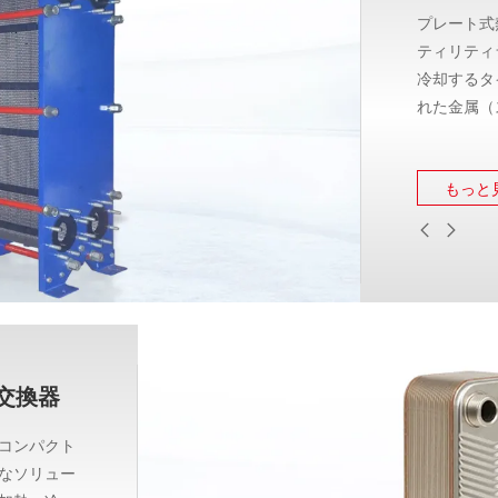
プレート式
ティリティ
冷却するタ
れた金属（
に薄い板を
ます。従来
もっと
熱交換器は
上します。
交換器
コンパクト
なソリュー