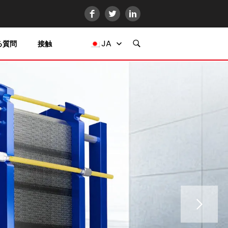
JA
る質問
接触