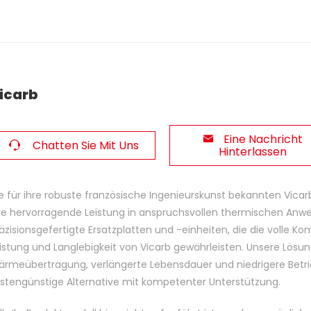
icarb
Eine Nachricht
Chatten Sie Mit Uns
Hinterlassen
e für ihre robuste französische Ingenieurskunst bekannten Vi
re hervorragende Leistung in anspruchsvollen thermischen Anw
äzisionsgefertigte Ersatzplatten und -einheiten, die die volle Ko
istung und Langlebigkeit von Vicarb gewährleisten. Unsere Lösun
rmeübertragung, verlängerte Lebensdauer und niedrigere Betri
stengünstige Alternative mit kompetenter Unterstützung.