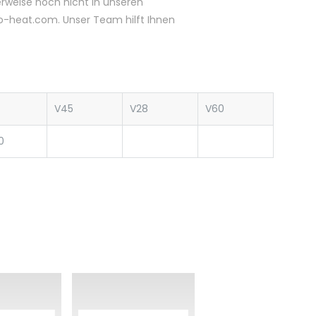
herweise noch nicht in unseren
ano-heat.com. Unser Team hilft Ihnen
V45
V28
V60
0