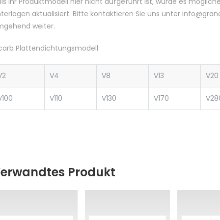
lls Ihr Produktmodell hier nicht aufgeführt ist, wurde es möglic
terlagen aktualisiert. Bitte kontaktieren Sie uns unter info@gr
gehend weiter.
carb Plattendichtungsmodell:
V2
V4
V8
V13
V20
V100
V110
V130
V170
V28
erwandtes Produkt