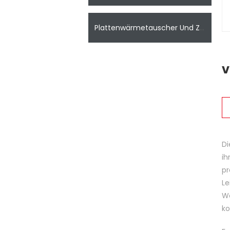
Plattenwärmetauscher Und Zugehöriges Zubehör
V
Di
ih
pr
Le
Wä
ko