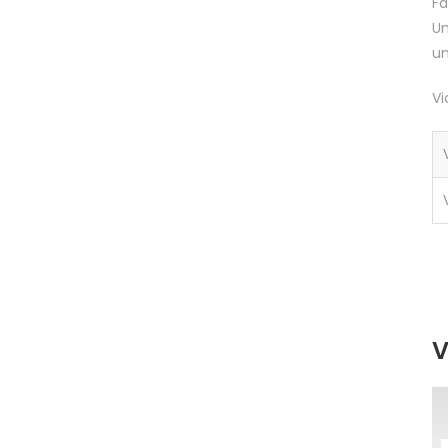
Fa
Un
um
Vi
V