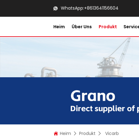
WhatsApp:
+8613641156604
Heim
Über Uns
Produkt
Servic
Heim
Produkt
Vicarb