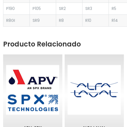
P190
P105
SR2
SR3
R5
R8GI
SR9
R8
R10
R14
Producto Relacionado