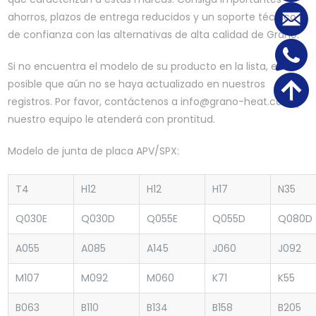
ahorros, plazos de entrega reducidos y un soporte técnico
de confianza con las alternativas de alta calidad de Grano.
Si no encuentra el modelo de su producto en la lista, es
posible que aún no se haya actualizado en nuestros
registros. Por favor, contáctenos a info@grano-heat.com y
nuestro equipo le atenderá con prontitud.
Modelo de junta de placa APV/SPX:
T4
H12
H12
H17
N35
Q030E
Q030D
Q055E
Q055D
Q080D
A055
A085
A145
J060
J092
M107
M092
M060
K71
K55
B063
B110
B134
B158
B205