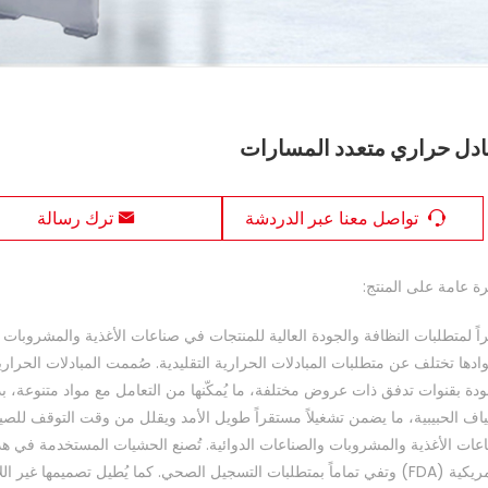
ادل حراري متعدد المسارات
تواصل معنا عبر الدردشة
ترك رسالة
ة عامة على المنتج:
اً لمتطلبات النظافة والجودة العالية للمنتجات في صناعات الأغذية والمشروبات وا
ادها تختلف عن متطلبات المبادلات الحرارية التقليدية. صُممت المبادلات الحراري
ودة بقنوات تدفق ذات عروض مختلفة، ما يُمكّنها من التعامل مع مواد متنوعة، بد
لياف الحبيبية، ما يضمن تشغيلاً مستقراً طويل الأمد ويقلل من وقت التوقف للص
عات الأغذية والمشروبات والصناعات الدوائية. تُصنع الحشيات المستخدمة في هذه ال
الأمريكية (FDA) وتفي تماماً بمتطلبات التسجيل الصحي. كما يُطيل تصميمها غ