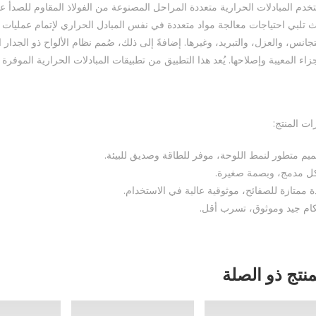
تخدم المبادلات الحرارية متعددة المراحل المصنوعة من الفولاذ المقاوم للصدأ
 تلبي احتياجات معالجة مواد متعددة في نفس المبادل الحراري لإتمام عمليات اس
تجانس، والعزل، والتبريد، وغيرها. إضافةً إلى ذلك، صُمم نظام الألواح ذو الج
جزاء المعيبة وإصلاحها. يُعد هذا التطبيق من تطبيقات المبادلات الحرارية الموفرة
ات المنتج:
يم متطور لنمط اللوحة، موفر للطاقة وصديق للبيئة.
ل مدمج، وبصمة صغيرة.
ة ممتازة للصفائح، موثوقية عالية في الاستخدام.
ام جيد وموثوق، تسرب أقل.
منتج ذو الصلة