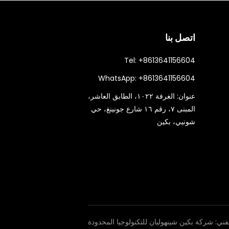
اتصل بنا
Tel:
+8613641156604
WhatsApp:
+8613641156604
عنوان:
الغرفة ١٠٢٢، الطابق العاشر،
المبنى ٧، رقم ١٦ شارع جونينغ، حي
شونيي، بكين
لفني:
شركة بكين شينهوليان للتكنولوجيا المحدودة